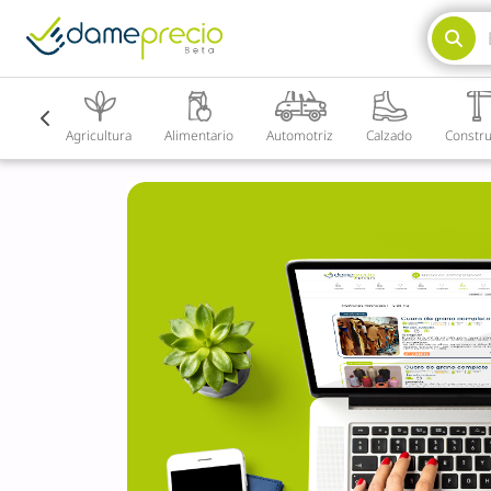
Textil
Agricultura
Alimentario
Automotriz
Calzado
Constru