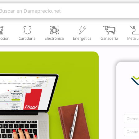
cción
Curtiduría
Electrónica
Energética
Ganadería
Metalu